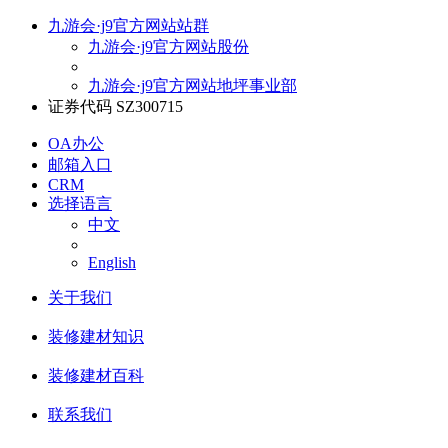
九游会·j9官方网站站群
九游会·j9官方网站股份
九游会·j9官方网站地坪事业部
证券代码 SZ300715
OA办公
邮箱入口
CRM
选择语言
中文
English
关于我们
装修建材知识
装修建材百科
联系我们