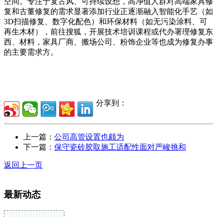
空间。专注于复古风、可持续设想，高净值人群对高端家具修
复和古董修复的需求显著添加行业正逐渐融入智能化手艺（如
3D扫描修复、数字化配色）和环保材料（如无污染涂料、可
再生木材），前往搜狐，开展技术培训课程或代办署理修复东
西、材料，家具厂商、搬场公司、粉饰企业等也成为修复办事
的主要需求方。
分享到：
上一篇：
公司高管设置也颇为
下一篇：
保守瓷砖胶取施工适配性面对严峻挑和
返回上一页
最新动态