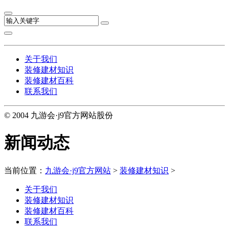
关于我们
装修建材知识
装修建材百科
联系我们
© 2004 九游会·j9官方网站股份
新闻动态
当前位置：
九游会·j9官方网站
>
装修建材知识
>
关于我们
装修建材知识
装修建材百科
联系我们