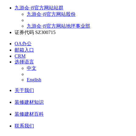
九游会·j9官方网站站群
九游会·j9官方网站股份
九游会·j9官方网站地坪事业部
证券代码 SZ300715
OA办公
邮箱入口
CRM
选择语言
中文
English
关于我们
装修建材知识
装修建材百科
联系我们