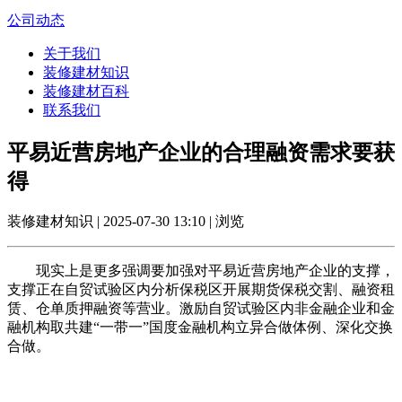
公司动态
关于我们
装修建材知识
装修建材百科
联系我们
平易近营房地产企业的合理融资需求要获
得
装修建材知识 | 2025-07-30 13:10 | 浏览
现实上是更多强调要加强对平易近营房地产企业的支撑，
支撑正在自贸试验区内分析保税区开展期货保税交割、融资租
赁、仓单质押融资等营业。激励自贸试验区内非金融企业和金
融机构取共建“一带一”国度金融机构立异合做体例、深化交换
合做。