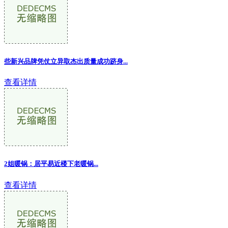
些新兴品牌凭仗立异取杰出质量成功跻身...
查看详情
2姐暖锅：居平易近楼下老暖锅...
查看详情