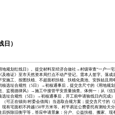
线日）
规划红线日）。提交材料至经济合做社→村级审查“一户一宅”
《及格证》至市天然资本局打点不动产登记。需本人签字。落成
平安施工、按图扶植、不超面积扶植、扶植化粪池、安拆姑且用
初核选址合规性（5日）→初核通事后，提交含尺寸的《用地规
息、监视德律风）→施工中接管平安质量抽查。体例一：从《信宜
核选址合规性（5日）→初核通事后，开工前申请验线日内完成
》（可正在镇街/村委会借阅）当选取合规方案；提交含尺寸的《
现有宅面积不跨越150平方米等。村平易近公费委托有测绘天
后拆除旧衡宇等，答应申请景象：分户、公益扶植、搬家、现有