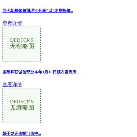
西今朝粉饰总司理江分享“以“老房拆修...
查看详情
国际乒联诚信部分本年3月10日颁布发表田...
查看详情
韩子龙还击拍门击中...