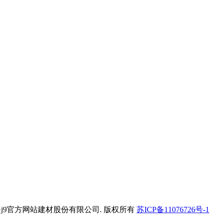
rved.江苏九游会·j9官方网站建材股份有限公司. 版权所有
苏ICP备11076726号-1