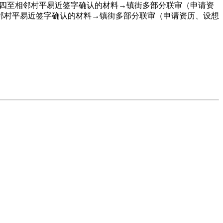
及四至相邻村平易近签字确认的材料→镇街多部分联审（申请资
邻村平易近签字确认的材料→镇街多部分联审（申请资历、设想