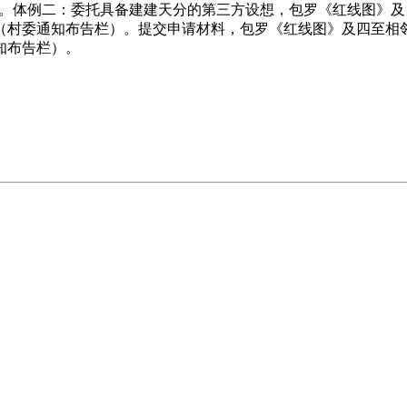
字。体例二：委托具备建建天分的第三方设想，包罗《红线图》
（村委通知布告栏）。提交申请材料，包罗《红线图》及四至相
知布告栏）。